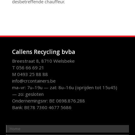
desbetreffende chauffeur.
Callens Recycling bvba
Breestraat 8, 8710 Wielsbeke
T 056 66 69 21
M 0493 25 88 88
info@crcontainers.be
ma–vr: 7u–19u — zat: 8u–16u (oprijden tot 15u45)
— zo: gesloten
Ondernemingsnr: BE 0698.876.288
Bank: BE78 7360 4677 5686
Home