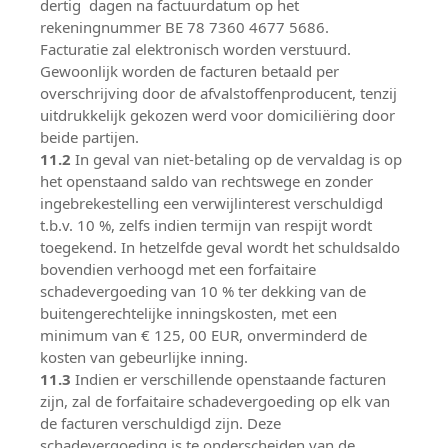
dertig dagen na factuurdatum op het
rekeningnummer BE 78 7360 4677 5686.
Facturatie zal elektronisch worden verstuurd.
Gewoonlijk worden de facturen betaald per
overschrijving door de afvalstoffenproducent, tenzij
uitdrukkelijk gekozen werd voor domiciliëring door
beide partijen.
11.2
In geval van niet-betaling op de vervaldag is op
het openstaand saldo van rechtswege en zonder
ingebrekestelling een verwijlinterest verschuldigd
t.b.v. 10 %, zelfs indien termijn van respijt wordt
toegekend. In hetzelfde geval wordt het schuldsaldo
bovendien verhoogd met een forfaitaire
schadevergoeding van 10 % ter dekking van de
buitengerechtelijke inningskosten, met een
minimum van € 125, 00 EUR, onverminderd de
kosten van gebeurlijke inning.
11.3
Indien er verschillende openstaande facturen
zijn, zal de forfaitaire schadevergoeding op elk van
de facturen verschuldigd zijn. Deze
schadevergoeding is te onderscheiden van de