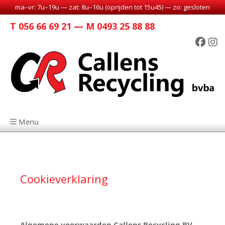
ma–vr: 7u–19u — zat: 8u–16u (oprijden tot 15u45) — zo: gesloten
T 056 66 69 21 — M 0493 25 88 88
Menu
Cookieverklaring
Algemene voorwaarden Callens Recycling BV