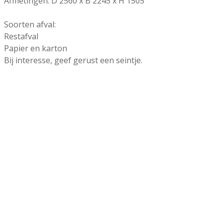
Afmetingen: D 2560 x B 2245 x H 1505
Soorten afval:
Restafval
Papier en karton
Bij interesse, geef gerust een seintje.