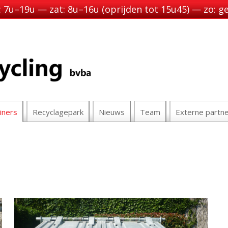
 7u–19u — zat: 8u–16u (oprijden tot 15u45) — zo: g
iners
Recyclagepark
Nieuws
Team
Externe partn